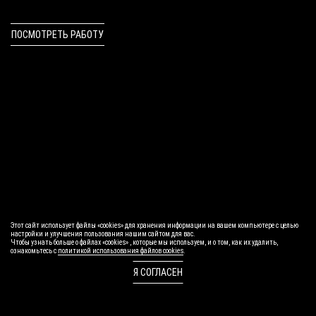
ЭКСКУРСиЯ
ПОСМОТРЕТЬ РАБОТУ
Этот сайт использует файлы «cookies» для хранения информации на вашем компьютере с целью
настройки и улучшения пользования нашим сайтом для вас.
Чтобы узнать больше о файлах «cookies» , которые мы используем, и о том, как их удалить,
ознакомьтесь с
политикой использования файлов cookies
.
Я СОГЛАСЕН
+7 900 30 506 30
Воронеж, 60й Армии, 17